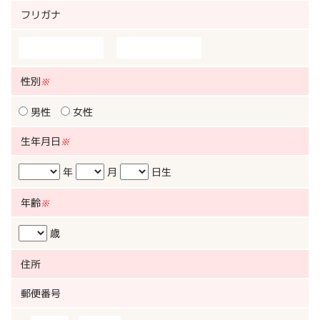
フリガナ
性別
※
男性
女性
生年月日
※
年
月
日生
年齢
※
歳
住所
郵便番号