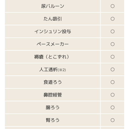
尿バルーン
○
たん吸引
○
インシュリン投与
○
ペースメーカー
○
褥瘡（とこずれ）
○
人工透析
○
(※2)
食道ろう
○
鼻腔経管
○
腸ろう
○
腎ろう
○