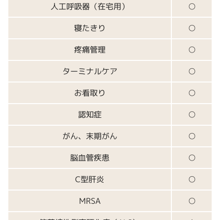
人工呼吸器（在宅用）
○
寝たきり
○
疼痛管理
○
ターミナルケア
○
お看取り
○
認知症
○
がん、末期がん
○
脳血管疾患
○
C型肝炎
○
MRSA
○