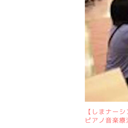
【しまナーシ
ピアノ音楽療