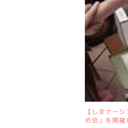
【しまナーシ
め会」を開催