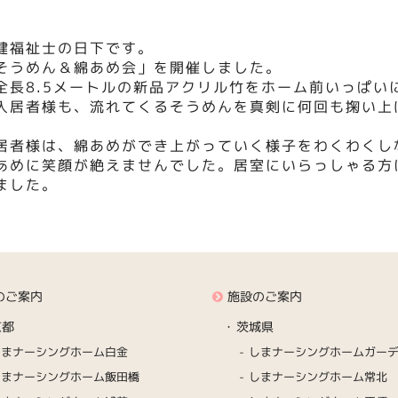
健福祉士の日下です。
しそうめん＆綿あめ会」を開催しました。
全長8.5メートルの新品アクリル竹をホーム前いっぱい
入居者様も、流れてくるそうめんを真剣に何回も掬い上
居者様は、綿あめができ上がっていく様子をわくわくし
あめに笑顔が絶えませんでした。居室にいらっしゃる方
ました。
のご案内
施設のご案内
京都
茨城県
しまナーシングホーム白金
しまナーシングホームガー
しまナーシングホーム飯田橋
しまナーシングホーム常北