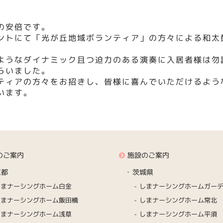
の安倍です。
ントにて「光が丘地域ボランティア」の方々による和太
ようなダイナミック且つ迫力のある演奏に入居者様は勿
らいました。
ティアの方々をお招きし、皆様に喜んでいただけるよう
います。
のご案内
施設のご案内
京都
茨城県
しまナーシングホーム白金
しまナーシングホームガー
しまナーシングホーム飯田橋
しまナーシングホーム常北
しまナーシングホーム浅草
しまナーシングホーム平須